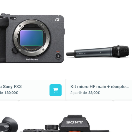
a Sony FX3
Kit micro HF main + récepteur pocket Sennheiser
de
180,00€
à partir de
33,00€