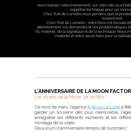
Vous réalisez votre événement, sur votre site ou à l’e
expertise technique pour un momen
Chez Trait de Lumière nous pensons que la prestati
événement.
Chez Trait de Lumière , notre force est l’écoute d
attentivement vos demandes et vos problématiques afin
du matériel, de la logistique et de la technique. Nous me
matériel et notre savoir-faire pour la réalis
L'ANNIVERSAIRE DE LA MOON FACTO
Les 10 ans de la Moon, ça se fête !
Ce mois de mars, l'agence
A Nous La Lune
a fêt
garder un souvenir dès plus mémorable, l'age
enregistrer les différents moments et les différe
montage de la vidéo.
Deux jours d'anniversaire remplis de surprises !