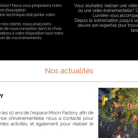
xtérieur? Nous vous proposons notre
Vous souhaitez réaliser une vidéo
t d’exception.
ou une vidéo événementielle? Sp
on technique doit porter votre
Lumière vous accompagn
Depuis la scénarisation jusqu'à la
e nos clients, nous analysons
œuvre son expertise pour trouver
 de vous conseiller dans le choix
bes
ttons à votre disposition tout notre
ation de vos événements.
Nos actualités
RY
é les 10 ans de l'espace Moon Factory, afin de
nce d'événementielle nous a contacté pour
ntes activités, et également pour réaliser le